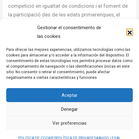
competició en igualtat de condicions i el foment de
la participació des de les edats primerenques, el
Rugbi Subaquàtic lidera el camí cap a un futur on el
Gestionar el consentimiento de
gènere ja no sigui una barrera per a l’excel·lència
las cookies
esportiva.
Para ofrecer las mejores experiencias, utilizamos tecnologías como las
cookies para almacenar y/o acceder a la información del dispositivo. El
Si estàs interessada, agafa aire i vine a jugar amb
consentimiento de estas tecnologías nos permitirá procesar datos como
nosaltres:
Apunta’t!
el comportamiento de navegación o las identificaciones únicas en este
sitio. No consentir o retirar el consentimiento, puede afectar
negativamente a ciertas características y funciones.
Promou i finança: La Generalitat de Catalunya –
Departament d’Empresa i Treball.
Aceptar
Denegar
←
Entrada anterior
Entrada siguiente
→
Ver preferencias
POLITICA DE COOKIES
POLÍTICA DE PRIVADESA
AVISO LEGAL