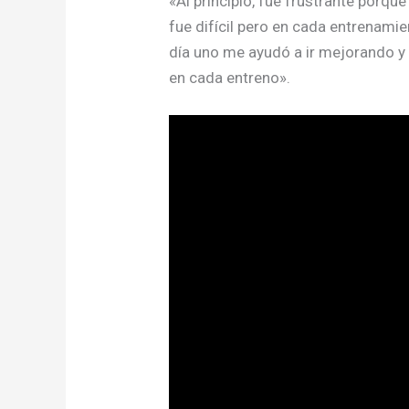
«Al principio, fue frustrante porq
fue difícil pero en cada entrenami
día uno me ayudó a ir mejorando y
en cada entreno».