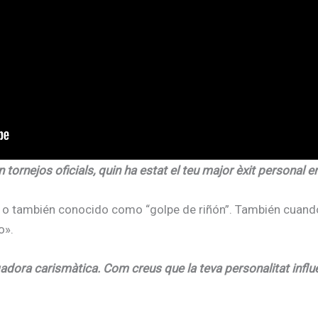
tornejos oficials, quin ha estat el teu major èxit personal en
e o también conocido como “golpe de riñón”. También cuan
o».
adora carismàtica. Com creus que la teva personalitat influeix