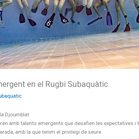
mergent en el Rugbi Subaquàtic
ubaquatic
da Djoumblat
rèn amb talents emergents que desafien les expectatives i 
rada, amb la que tenim el privilegi de seure.