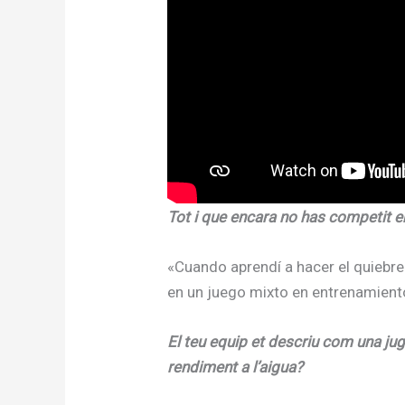
Tot i que encara no has competit en 
«Cuando aprendí a hacer el quiebr
en un juego mixto en entrenamient
El teu equip et descriu com una jug
rendiment a l’aigua?