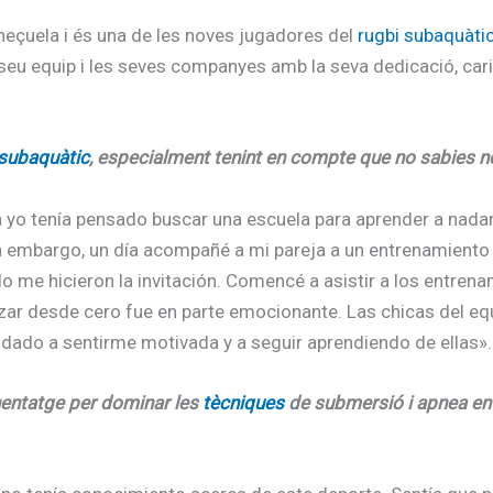
neçuela i és una de les noves jugadores del
rugbi subaquàti
 seu equip i les seves companyes amb la seva dedicació, cari
 subaquàtic
, especialment tenint en compte que no sabies ne
 yo tenía pensado buscar una escuela para aprender a nadar.
n embargo, un día acompañé a mi pareja a un entrenamiento 
o me hicieron la invitación. Comencé a asistir a los entren
r desde cero fue en parte emocionante. Las chicas del eq
dado a sentirme motivada y a seguir aprendiendo de ellas».
nentatge per dominar les
tècniques
de submersió i apnea en 