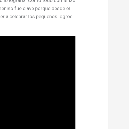
 no lo lograría. Como todo comienzo
emenino fue clave porque desde el
er a celebrar los pequeños logros