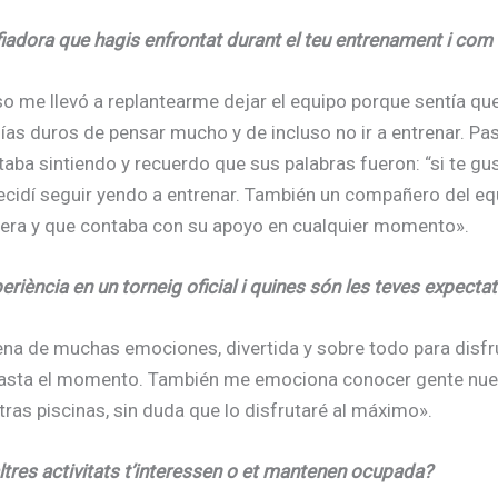
fiadora que hagis enfrontat durant el teu entrenament i com 
o me llevó a replantearme dejar el equipo porque sentía qu
as duros de pensar mucho y de incluso no ir a entrenar. Pas
ba sintiendo y recuerdo que sus palabras fueron: “si te gust
ecidí seguir yendo a entrenar. También un compañero del eq
iera y que contaba con su apoyo en cualquier momento».
riència en un torneig oficial i quines són les teves expectat
lena de muchas emociones, divertida y sobre todo para disfr
asta el momento. También me emociona conocer gente nueva
ras piscinas, sin duda que lo disfrutaré al máximo».
ltres activitats t’interessen o et mantenen ocupada?