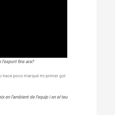
 l’esport fins ara?
do hace poco marqué mi primer gol
 en l’ambient de l’equip i en el teu