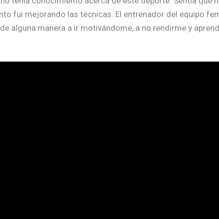
ue no tenía conocimiento acerca de este deporte. Sentía que
ento fui mejorando las técnicas. El entrenador del equipo f
 de alguna manera a ir motivándome, a no rendirme y aprend