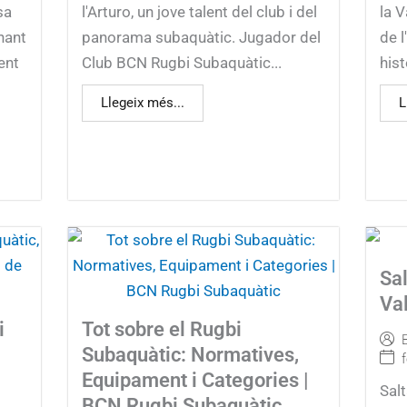
sa
l'Arturo, un jove talent del club i del
la 
nant
panorama subaquàtic. Jugador del
de l
ent
Club BCN Rugbi Subaquàtic...
hist
Llegeix més...
L
Sal
Val
i
Tot sobre el Rugbi
Subaquàtic: Normatives,
Equipament i Categories |
Salt
BCN Rugbi Subaquàtic