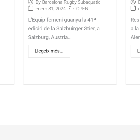
By
Barcelona Rugby Subaquatic
enero 31, 2024
OPEN
L'Equip femení guanya la 41ª
Res
edició de la Salzbuirger Stier, a
a l
Salzburg, Austria...
Ale
Llegeix més...
L