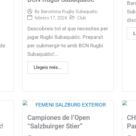
Bar
Sub
By
Barcelona Rugby Subaquatic
febrero 17, 2024
Club
disc
Descobreix tot el que necesites per
L
jugar Rugbi Subaquàtic. Prepara't
 de
per submergir-te amb BCN Rugbi
i
Subaquàtic!...
Llegeix més...
Campiones de l’Open
CH
c!
“Salzbuirger Stier”
Pa