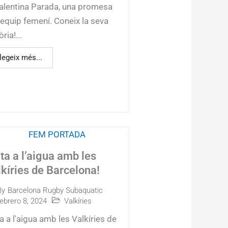
Valentina Parada, una promesa
'equip femení. Coneix la seva
òria!...
legeix més...
ta a l’aigua amb les
kíries de Barcelona!
By
Barcelona Rugby Subaquatic
febrero 8, 2024
Valkíries
a a l'aigua amb les Valkíries de