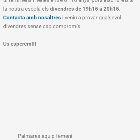
Si tens nens i nenes entre 8 i 18 anys, pots inscriure’ls a
la nostra escola els
divendres de 19h15 a 20h15
.
Contacta amb nosaltres
i veniu a provar qualsevol
divendres sense cap compromís.
Us esperem!!!
Palmares equip femení