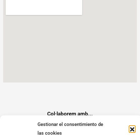
g
b
o
e
r
e
o
r
a
k
m
Col·laborem amb...
Gestionar el consentimiento de
las cookies