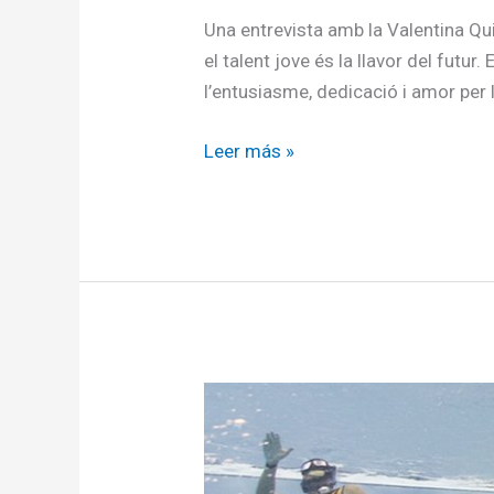
Una entrevista amb la Valentina Qu
el talent jove és la llavor del futu
l’entusiasme, dedicació i amor per l
Leer más »
Descobrint
el
Talent
Emergent