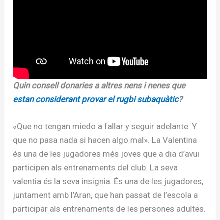
Quin consell donaries a altres nens i nenes que
estan considerant provar el rugbi subaquàtic
?
«Que no tengan miedo a fallar y seguir adelante. Y
que no pasa nada si hacen algo mal». La Valentina
és una de les jugadores més joves que a dia d’avui
participen als entrenaments del club. La seva
valentia és la seva insignia. És una de les jugadores,
juntament amb l’Aran, que han passat de l’escola a
participar als entrenaments de les persones adultes.