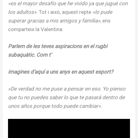
«es el mayor desafío que he vivido ya que jugué con
los adultos»
. Tot i això, aquest repte
«lo pude
superar gracias a mis amigos y familia»
, ens
comparteix la Valentina.
Parlem de les teves aspiracions en el rugbi
subaquàtic. Com t’
imagines d’aquí a uns anys en aquest esport?
«De verdad no me puse a pensar en eso. Yo pienso
que tu no puedes saber lo que te pasará dentro de
unos años porque todo puede cambiar».