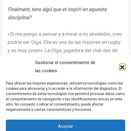
Finalment, tens algú que et inspiri en aquesta
disciplina?
«Si me pongo a pensar y a mirar a mi alrededor, creo
podría ser Olga. Ella es una de las mejores en rugby
y es muy joven». La Olga, jugadora del club des de
fa quasi tres anys, és una altre que va començar a
Gestionar el consentimiento de
jugar a l’escola i que ja va marcar el
seu primer gol
las cookies
internacional amb l’équip a principis d’aquest any a
Salzburg
.
Para ofrecer las mejores experiencias, utilizamos tecnologías como las
cookies para almacenar y/o acceder a la información del dispositivo. El
consentimiento de estas tecnologías nos permitirá procesar datos como
Promou: Subvencions de projectes singulars de
el comportamiento de navegación o las identificaciones únicas en este
sitio. No consentir o retirar el consentimiento, puede afectar
promoció de l’economia social i solidària. Programa
negativamente a ciertas características y funciones.
d’Economia Social.
Finança: Ministeri de Treball – Economia Social.
Aceptar